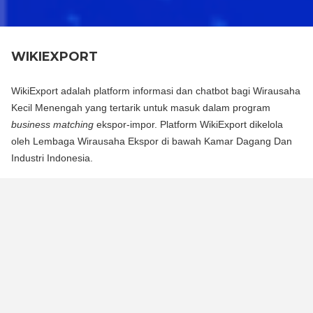
WIKIEXPORT
WikiExport adalah platform informasi dan chatbot bagi Wirausaha
Kecil Menengah yang tertarik untuk masuk dalam program
business matching
ekspor-impor. Platform WikiExport dikelola
oleh Lembaga Wirausaha Ekspor di bawah Kamar Dagang Dan
Industri Indonesia.
WikiExport adalah platform informasi dan chat bot bagi
Wirausaha Kecil Menengah yang tertarik untuk masuk dalam
program business matching ekspor-impor. Platform WikiExport
dikelola oleh Lembaga Wirausaha Ekspor di bawah Kamar
Dagang Dan Industri Indonesia.
WikiExport membantu membuka akses informasi dan
memberikan legitimasi layak ekspor bagi wirausaha.